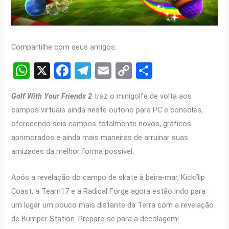
Compartilhe com seus amigos:
W
X
F
T
E
C
S
h
a
el
m
o
h
Golf With Your Friends 2
traz o minigolfe de volta aos
at
ce
e
ail
py
ar
campos virtuais ainda neste outono para PC e consoles,
s
b
gr
Li
e
oferecendo seis campos totalmente novos, gráficos
A
o
a
n
aprimorados e ainda mais maneiras de arruinar suas
p
o
m
k
amizades da melhor forma possível.
p
k
Após a revelação do campo de skate à beira-mar, Kickflip
Coast, a Team17 e a Radical Forge agora estão indo para
um lugar um pouco mais distante da Terra com a revelação
de Bumper Station. Prepare-se para a decolagem!