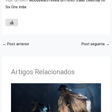
Veja também:
Mouseward revela um novo trailer celestial no
Six One Indie
←
Post anterior
Post seguinte
→
Artigos Relacionados