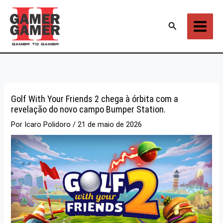
Ir
para
Pesquisar
o
conteúdo
Golf With Your Friends 2 chega à órbita com a
revelação do novo campo Bumper Station.
Por
Icaro Polidoro
/
21 de maio de 2026