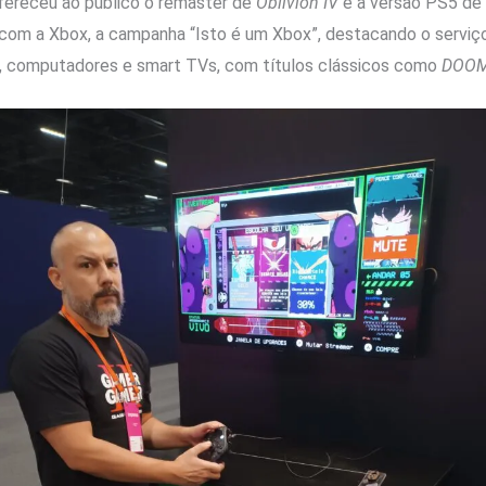
ereceu ao público o remaster de
Oblivion IV
e a versão PS5 de
 com a Xbox, a campanha “Isto é um Xbox”, destacando o serviç
s, computadores e smart TVs, com títulos clássicos como
DOO