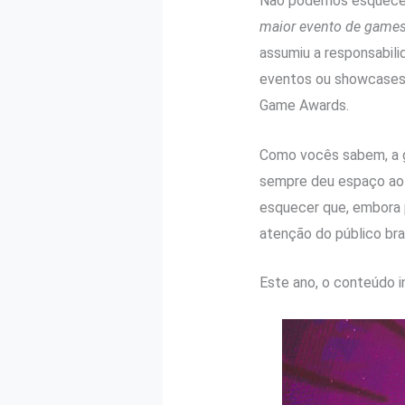
Não podemos esquecer 
maior evento de game
assumiu a responsabili
eventos ou showcases 
Game Awards.
Como vocês sabem, a ga
sempre deu espaço ao 
esquecer que, embora p
atenção do público bras
Este ano, o conteúdo i