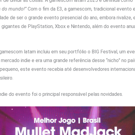
de dividir as coisas. A gamescom latam 2025 é definida como
s do mundo!”
Com o fim da E3, a gamescom, tradicional evento 
dade de ser o grande evento presencial do ano, embora rivalize,
gigantes de PlayStation, Xbox e Nintendo, além do evento anu
mescom latam incluiu em seu portfólio o BIG Festival, um even
mercado indie e era uma grande referência desse “nicho” no pa
equeno, este evento recebia até desenvolvedores internacionais
ileiro.
ndie do evento foi o principal responsável pelas novidades.