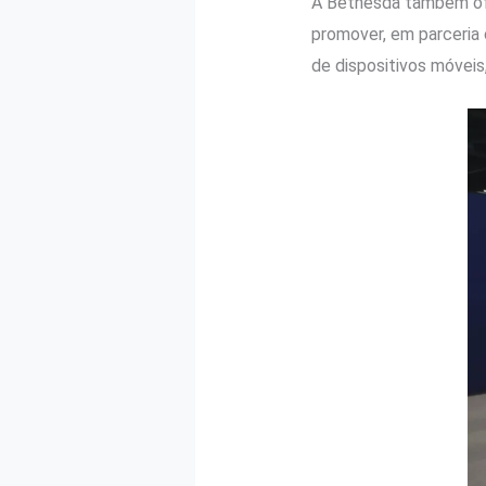
A Bethesda também of
promover, em parceria
de dispositivos móvei