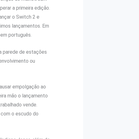
erar a primeira edição.
ançar o Switch 2 e
óximos lançamentos. Em
o em português.
sa parede de estações
senvolvimento ou
causar empolgação ao
eira mão o lançamento
 trabalhado vende.
s com o escudo do