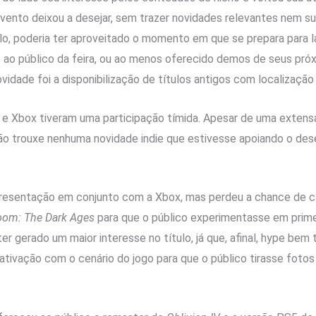
ento deixou a desejar, sem trazer novidades relevantes nem sup
o, poderia ter aproveitado o momento em que se prepara para l
 ao público da feira, ou ao menos oferecido demos de seus pr
novidade foi a disponibilização de títulos antigos com localizaçã
 e Xbox tiveram uma participação tímida. Apesar de uma exten
ão trouxe nenhuma novidade indie que estivesse apoiando o de
resentação em conjunto com a Xbox, mas perdeu a chance de 
om: The Dark Ages
para que o público experimentasse em prim
ter gerado um maior interesse no título, já que, afinal, hype bem
tivação com o cenário do jogo para que o público tirasse foto