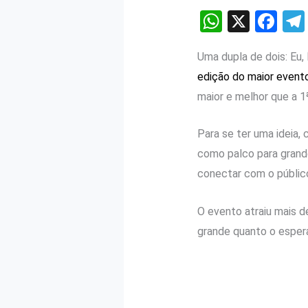
W
X
F
h
a
Uma dupla de dois: Eu
at
ce
edição do maior event
s
b
maior e melhor que a 1
A
o
p
o
Para se ter uma ideia,
p
k
como palco para grand
conectar com o públic
O evento atraiu mais d
grande quanto o esper