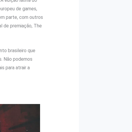
“A edição latina do
europeu de games,
 em parte, com outros
al de premiação, The
to brasileiro que
ís. Não podemos
 para atrair a