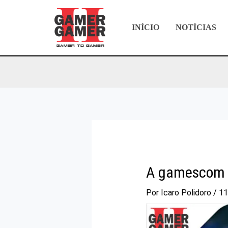
Ir
para
INÍCIO
NOTÍCIAS
o
conteúdo
A gamescom 
Por
Icaro Polidoro
/
11