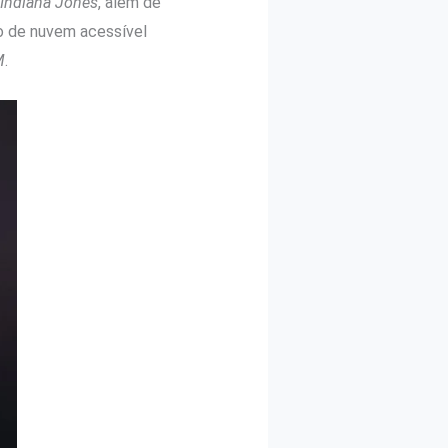
Indiana Jones
, além de
o de nuvem acessível
M
.