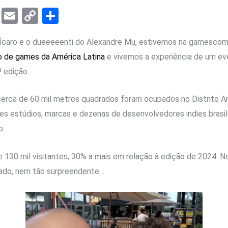
T
E
C
S
el
m
o
h
, Ícaro e o dueeeeenti do Alexandre Mu, estivemos na gamescom
e
ail
py
ar
o de games da América Latina
e vivemos a experiência de um ev
gr
Li
e
ª edição.
a
n
m
k
 cerca de 60 mil metros quadrados foram ocupados no Distrito 
es estúdios, marcas e dezenas de desenvolvedores indies brasi
o.
e 130 mil visitantes, 30% a mais em relação à edição de 2024. No
ado, nem tão surpreendente…