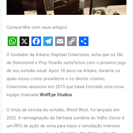
Compartilhe com seus amigos:
W
X
F
T
E
C
S
O fundador da Arkane, Raphael Colantonio, acha que os fãs
h
a
e
m
o
h
de
Dishonored
e
Prey
ficarão satisfeitos com o próximo jogo
a
c
l
a
p
a
de seu estúdio atual. Após 18 anos na Arkane, durante os
t
e
e
i
y
r
quais atuou como presidente e co-diretor criativo,
s
b
g
l
L
e
Colantonio anunciou em 2019 que havia formado uma nova
equipe chamada
WolfEye Studios.
A
o
r
i
p
o
a
n
O título de estreia do estúdio,
Weird West
, foi lançado em
p
k
m
k
2022. A reimaginação da fantasia sombria do Velho Oeste é
um RPG de ação de cima para baixo e simulação imersiva