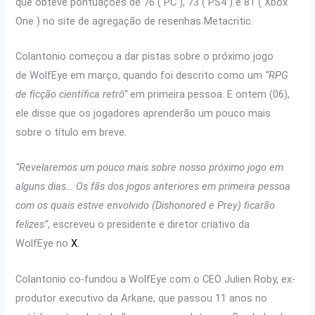
que obteve pontuações de 76 ( PC ), 73 ( PS4 ) e 81 ( Xbox
One ) no site de agregação de resenhas Metacritic.
Colantonio começou a dar pistas sobre o próximo jogo
de WolfEye em março, quando foi descrito como um
“RPG
de ficção científica retrô”
em primeira pessoa. E ontem (06),
ele disse que os jogadores aprenderão um pouco mais
sobre o título em breve.
“Revelaremos um pouco mais sobre nosso próximo jogo em
alguns dias… Os fãs dos jogos anteriores em primeira pessoa
com os quais estive envolvido (Dishonored e Prey) ficarão
felizes”
, escreveu o presidente e diretor criativo da
WolfEye no
X.
Colantonio co-fundou a WolfEye com o CEO Julien Roby, ex-
produtor executivo da Arkane, que passou 11 anos no