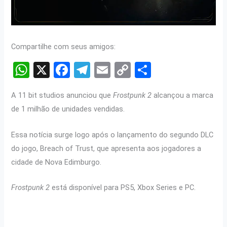
Compartilhe com seus amigos:
W
X
F
T
E
C
S
h
a
el
m
o
h
A 11 bit studios anunciou que
Frostpunk 2
alcançou a marca
at
ce
e
ail
py
ar
de 1 milhão de unidades vendidas.
s
b
gr
Li
e
A
o
a
n
Essa notícia surge logo após o lançamento do segundo DLC
p
o
m
k
do jogo, Breach of Trust, que apresenta aos jogadores a
cidade de Nova Edimburgo.
p
k
Frostpunk 2
está disponível para PS5, Xbox Series e PC.