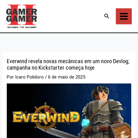
Ir
para
Pesquisar
o
conteúdo
Everwind revela novas mecânicas em um novo Devlog;
campanha no Kickstarter começa hoje
Por
Icaro Polidoro
/
6 de maio de 2025