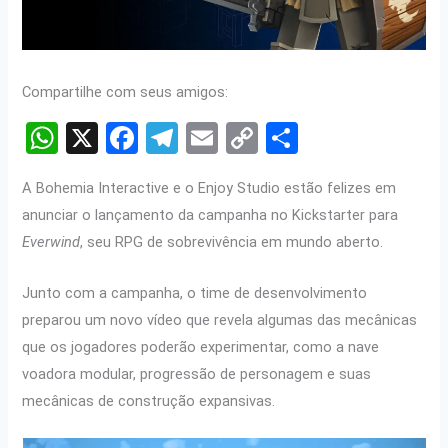
Compartilhe com seus amigos:
W
X
F
T
E
C
S
h
a
el
m
o
h
A Bohemia Interactive e o Enjoy Studio estão felizes em
at
ce
e
ail
py
ar
anunciar o lançamento da campanha no Kickstarter para
s
b
gr
Li
e
Everwind
, seu RPG de sobrevivência em mundo aberto.
A
o
a
n
p
o
m
k
Junto com a campanha, o time de desenvolvimento
preparou um novo vídeo que revela algumas das mecânicas
p
k
que os jogadores poderão experimentar, como a nave
voadora modular, progressão de personagem e suas
mecânicas de construção expansivas.