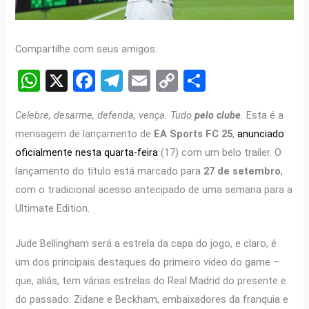
Compartilhe com seus amigos:
W
X
F
T
E
C
S
h
a
el
m
o
h
Celebre, desarme, defenda, vença. Tudo
pelo clube
.
Esta é a
at
ce
e
ail
py
ar
mensagem de lançamento de
EA Sports FC 25
,
anunciado
s
b
gr
Li
e
oficialmente nesta quarta-feira
(17) com um belo trailer. O
A
o
a
n
lançamento do título está marcado para
27 de setembro
,
p
o
m
k
com o tradicional acesso antecipado de uma semana para a
p
k
Ultimate Edition.
Jude Bellingham será a estrela da capa do jogo, e claro, é
um dos principais destaques do primeiro vídeo do game –
que, aliás, tem várias estrelas do Real Madrid do presente e
do passado. Zidane e Beckham, embaixadores da franquia e