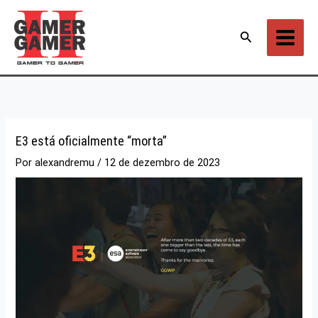
Ir
para
Pesquisar
o
conteúdo
E3 está oficialmente “morta”
Por
alexandremu
/
12 de dezembro de 2023