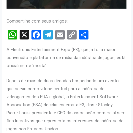
Compartilhe com seus amigos:
W
X
F
T
E
C
S
h
a
el
m
o
h
A Electronic Entertainment Expo (E3), que já foi a maior
at
ce
e
ail
py
ar
convenção e plataforma de mídia da indústria de jogos, está
s
b
gr
Li
e
oficialmente ‘morta’.
A
o
a
n
p
o
m
k
Depois de mais de duas décadas hospedando um evento
que serviu como vitrine central para a indústria de
p
k
videogames dos EUA e global, a Entertainment Software
Association (ESA) decidiu encerrar a E3, disse Stanley
Pierre-Louis, presidente e CEO da associação comercial sem
fins lucrativos que representa os interesses da indústria de
jogos nos Estados Unidos.