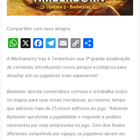
Compartilhe com seus amigos:
W
X
F
T
E
C
S
h
a
el
m
o
h
A Mechanistry traz à Timberborn sua 5ª grande atualização
at
ce
e
ail
py
ar
de conteúdo, introduzindo novos perigos ecológicos para
s
b
gr
Li
e
desafiar até os jogadores mais experientes!
A
o
a
n
p
o
m
k
Badwater
aborda comentários comuns e retrabalha todos
os mapas para usar novas mecânicas, ao mesmo tempo
p
k
que adiciona mais de 25 novos edifícios ao jogo.
“Adicionar
Badwater aprofunda a jogabilidade e responde a pedidos
recorrentes por mais temporadas no jogo. Com dois fluidos
diferentes competindo por espaço, os jogadores devem ser