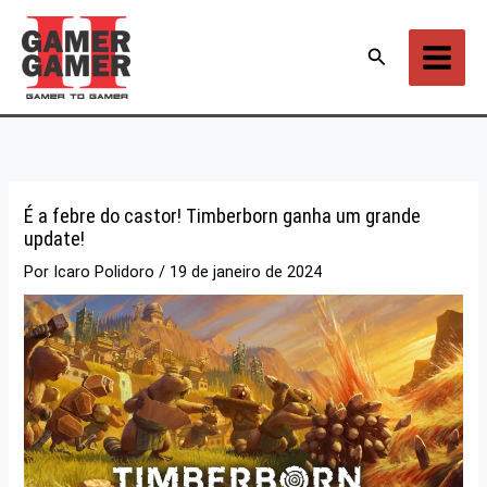
Ir
para
Pesquisar
o
conteúdo
É a febre do castor! Timberborn ganha um grande
update!
Por
Icaro Polidoro
/
19 de janeiro de 2024