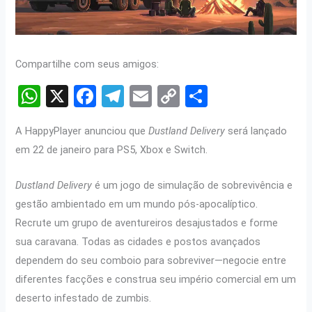
Compartilhe com seus amigos:
W
X
F
T
E
C
S
h
a
el
m
o
h
A HappyPlayer anunciou que
Dustland Delivery
será lançado
at
ce
e
ail
py
ar
em 22 de janeiro para PS5, Xbox e Switch.
s
b
gr
Li
e
A
o
a
n
Dustland Delivery
é um jogo de simulação de sobrevivência e
p
o
m
k
gestão ambientado em um mundo pós-apocalíptico.
Recrute um grupo de aventureiros desajustados e forme
p
k
sua caravana. Todas as cidades e postos avançados
dependem do seu comboio para sobreviver—negocie entre
diferentes facções e construa seu império comercial em um
deserto infestado de zumbis.