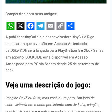
Compartilhe com seus amigos:
W
X
F
T
E
C
S
A publisher tinyBuild e a desenvolvedora tinyBuild Riga
h
a
e
m
o
h
anunciaram que a versão em Acesso Antecipado
a
c
l
a
p
a
de
DUCKSIDE
será lançada para PlayStation 5 e Xbox Series
t
e
e
i
y
r
em agosto. DUCKSIDE está disponível em Acesso
s
b
g
l
L
e
Antecipado para PC via Steam desde 25 de setembro de
2024.
A
o
r
i
p
o
a
n
Veja uma descrição do jogo:
p
k
m
k
Imagine DayZ ou Rust, mas você é um pato. Um jogo de
sobrevivência em mundo persistente com JvJ, JvI, criação,
construção de base e patos usando chapéus e empunhando