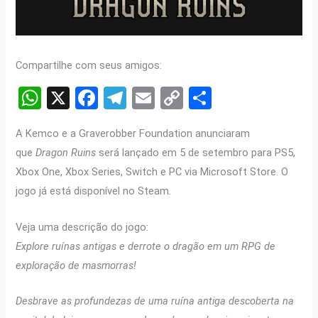
Compartilhe com seus amigos:
W
X
F
T
E
C
S
h
a
el
m
o
h
A Kemco e a Graverobber Foundation anunciaram
at
ce
e
ail
py
ar
que
Dragon Ruins
será lançado em 5 de setembro para PS5,
s
b
gr
Li
e
Xbox One, Xbox Series, Switch e PC via Microsoft Store. O
A
o
a
n
jogo já está disponível no Steam.
p
o
m
k
Veja uma descrição do jogo:
p
k
Explore ruínas antigas e derrote o dragão em um RPG de
exploração de masmorras!
Desbrave as profundezas de uma ruína antiga descoberta na