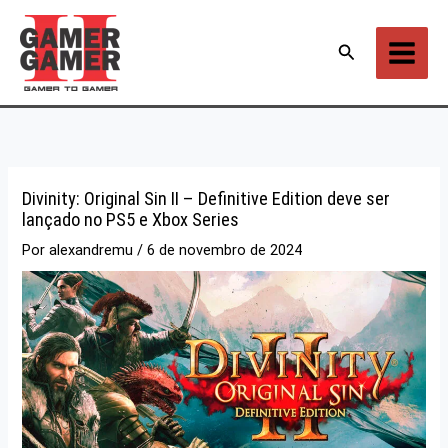
Ir
para
Pesquisar
o
conteúdo
Divinity: Original Sin II – Definitive Edition deve ser
lançado no PS5 e Xbox Series
Por
alexandremu
/
6 de novembro de 2024