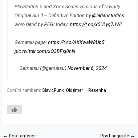
PlayStation 5 and Xbox Series versions of Divinity:
Original Sin II – Definitive Edition by
@larianstudios
were rated by PEGI today:
https://t.co/x5ULyq7JWL
Gematsu page:
https://t.co/AXXwaW8Up5
pic.twitter.com/xO3BFsj0nN
— Gematsu (@gematsu)
November 6, 2024
Confira também:
SlavicPunk: Oldtimer – Resenha
←
Post anterior
Post seguinte
→