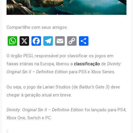
Compartilhe com seus amigos:
W
X
F
T
E
C
S
h
a
el
m
o
h
O órgão PEGI, responsável por classificar os jogos em
at
ce
e
ail
py
ar
faixas etárias na Europa, liberou a
classificação
de
Divinity:
s
b
gr
Li
e
Original Sin II – Definitive Edition
para PS5 e Xbox Series.
A
o
a
n
p
o
m
k
Ou seja, o jogo da Larian Studios (de
Baldur’s Gate 3
) deve
chegar à geração atual em breve.
p
k
Divinity: Original Sin II – Definitive Edition
foi lançado para PS4,
Xbox One, Switch e PC.