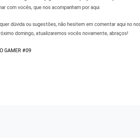
lhar com vocês, que nos acompanham por aqui.
alquer dúvida ou sugestões, não hesitem em comentar aqui no n
 próximo domingo, atualizaremos vocês novamente, abraços!
IO GAMER #09