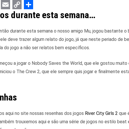
E
C
S
os durante esta semana…
m
o
h
a
p
a
ntão durante esta semana o nosso amigo Mu, jogou bastante o b
i
y
r
ele deve trazer algum relato do jogo, já que neste periado de be
a do jogo a não ser relatos bem específicos.
l
L
e
i
meçou a jogar o Nobody Saves the World, que ele gostou muit
n
iciou o The Crew 2, que ele sempre quis jogar e finalmente es
k
enhas
 aqui no site nossas resenhas dos jogos
River City Girls 2
que 
ambém trouxemos aqui e são uma série de jogos no estilo beat