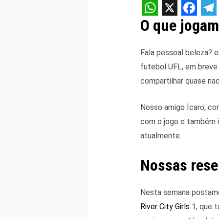
W
X
F
T
O que jogam
h
a
e
a
c
l
Fala pessoal beleza? e
t
e
e
futebol UFL, em breve 
compartilhar quase nad
s
b
g
A
o
r
Nosso amigo Ícaro, co
p
o
a
com o jogo e também in
p
k
m
atualmente.
Nossas res
Nesta semana postamos
River City Girls
1, que t