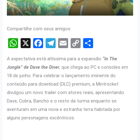
Compartilhe com seus amigos:
W
X
F
T
E
C
S
h
a
el
m
o
h
A expectativa está altíssima para a expansão
“In The
at
ce
e
ail
py
ar
Jungle” de Dave the Diver
, que chega ao PC e consoles em
s
b
gr
Li
e
18 de junho. Para celebrar o lançamento iminente do
A
o
a
n
conteúdo para download (DLC) premium, a Mintrocket
p
o
m
k
divulgou um novo trailer com atores reais, apresentando
p
k
Dave, Cobra, Bancho e o resto da turma enquanto se
aventuram em uma nova e estranha terra habitada por
alguns personagens excêntricos.