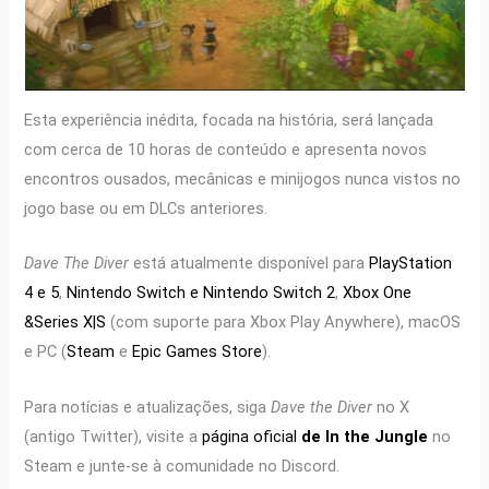
Esta experiência inédita, focada na história, será lançada
com cerca de 10 horas de conteúdo e apresenta novos
encontros ousados, mecânicas e minijogos nunca vistos no
jogo base ou em DLCs anteriores.
Dave The Diver
está atualmente disponível para
PlayStation
4 e 5
,
Nintendo Switch e Nintendo Switch 2
,
Xbox One
&Series X|S
(com suporte para Xbox Play Anywhere), macOS
e PC (
Steam
e
Epic Games Store
).
Para notícias e atualizações, siga
Dave the Diver
no X
(antigo Twitter), visite a
página
oficial
de In the Jungle
no
Steam e junte-se à comunidade no Discord.