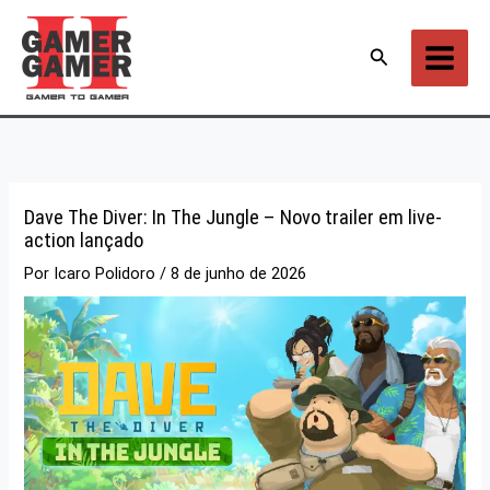
Ir
para
Pesquisar
o
conteúdo
Dave The Diver: In The Jungle – Novo trailer em live-
action lançado
Por
Icaro Polidoro
/
8 de junho de 2026