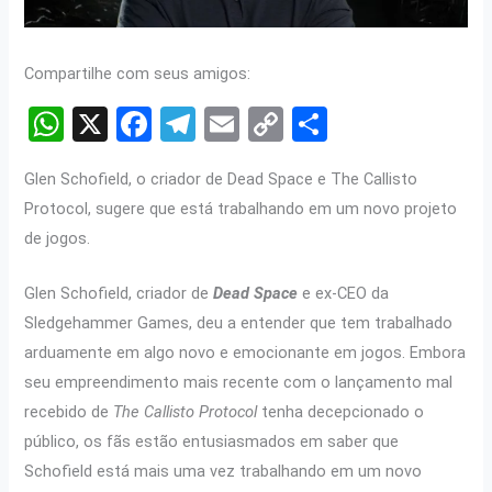
Compartilhe com seus amigos:
W
X
F
T
E
C
S
h
a
el
m
o
h
Glen Schofield, o criador de Dead Space e The Callisto
at
ce
e
ail
py
ar
Protocol, sugere que está trabalhando em um novo projeto
s
b
gr
Li
e
de jogos.
A
o
a
n
p
o
m
k
Glen Schofield, criador de
Dead Space
e ex-CEO da
Sledgehammer Games, deu a entender que tem trabalhado
p
k
arduamente em algo novo e emocionante em jogos. Embora
seu empreendimento mais recente com o lançamento mal
recebido de
The Callisto Protocol
tenha decepcionado o
público, os fãs estão entusiasmados em saber que
Schofield está mais uma vez trabalhando em um novo