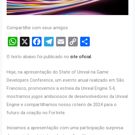
Compartilhe com seus amigos:
W
X
F
T
E
C
S
h
a
el
m
o
h
O texto abaixo foi publicado no
site oficial.
at
ce
e
ail
py
ar
s
b
gr
Li
e
Hoje, na apresentação do State of Unreal na Game
A
o
a
n
Developers Conference, um evento anual realizado em São
p
o
m
k
Francisco, promovemos a estreia da Unreal Engine 5.4,
mostramos jogos ambiciosos de desenvolvedores da Unreal
p
k
Engine e compartilhamos nosso roteiro de 2024 para o
futuro da criação no Fortnite.
Iniciamos a apresentação com uma participação surpresa