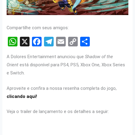
Compartilhe com seus amigos:
W
X
F
T
E
C
S
h
a
el
m
o
h
A Dolores Entertainment anunciou que
Shadow of the
at
ce
e
ail
py
ar
Orient
está disponível para PS4, PS5, Xbox One, Xbox Series
s
b
gr
Li
e
e Switch.
A
o
a
n
p
o
m
k
Aproveite e confira a nossa resenha completa do jogo,
clicando aqui!
p
k
Veja o trailer de lançamento e os detalhes a seguir: