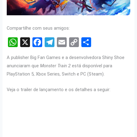
Compartilhe com seus amigos:
W
X
F
T
E
C
S
h
a
el
m
o
h
A publisher Big Fan Games e a desenvolvedora Shiny Shoe
at
ce
e
ail
py
ar
anunciaram que
Monster Train 2
está disponível para
s
b
gr
Li
e
PlayStation 5, Xbox Series, Switch e PC (Steam).
A
o
a
n
p
o
m
k
Veja o trailer de lançamento e os detalhes a seguir:
p
k