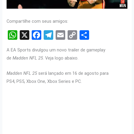
Compartilhe com seus amigos:
W
X
F
T
E
C
S
h
a
el
m
o
h
A EA Sports divulgou um novo trailer de gameplay
at
ce
e
ail
py
ar
de
Madden NFL 25
. Veja logo abaixo.
s
b
gr
Li
e
A
o
a
n
Madden NFL 25
será lançado em 16 de agosto para
p
o
m
k
PS4, PS5, Xbox One, Xbox Series e PC.
p
k