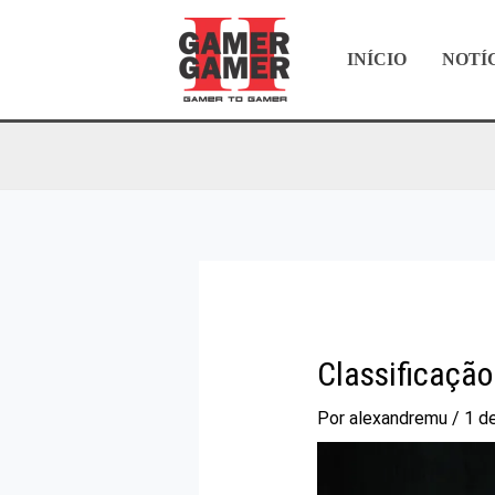
Ir
para
INÍCIO
NOTÍ
o
conteúdo
Classificação
Por
alexandremu
/
1 de