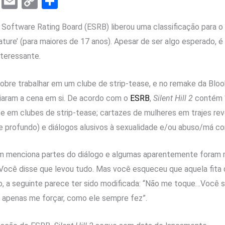
T
E
C
S
el
m
o
h
 Software Rating Board (ESRB) liberou uma classificação para 
e
ail
py
ar
ure’ (para maiores de 17 anos). Apesar de ser algo esperado, é
gr
Li
e
nteressante.
a
n
m
k
a sobre trabalhar em um clube de strip-tease, e no remake da Bl
iaram a cena em si. De acordo com o
ESRB
,
Silent Hill 2
contém 
 em clubes de strip-tease; cartazes de mulheres em trajes rev
te profundo) e diálogos alusivos à sexualidade e/ou abuso/má co
m menciona partes do diálogo e algumas aparentemente foram 
 Você disse que levou tudo. Mas você esqueceu que aquela fita 
o, a seguinte parece ter sido modificada: “Não me toque…Você 
 apenas me forçar, como ele sempre fez”.