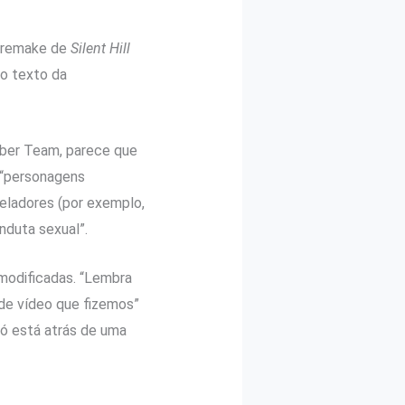
o remake de
Silent Hill
 o texto da
oober Team, parece que
“personagens
eladores (por exemplo,
nduta sexual”.
modificadas. “Lembra
de vídeo que fizemos”
só está atrás de uma