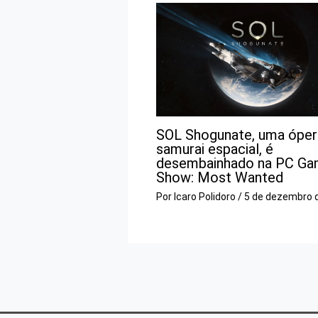
SOL Shogunate, uma óper
samurai espacial, é
desembainhado na PC Ga
Show: Most Wanted
Por
Icaro Polidoro
/
5 de dezembro 