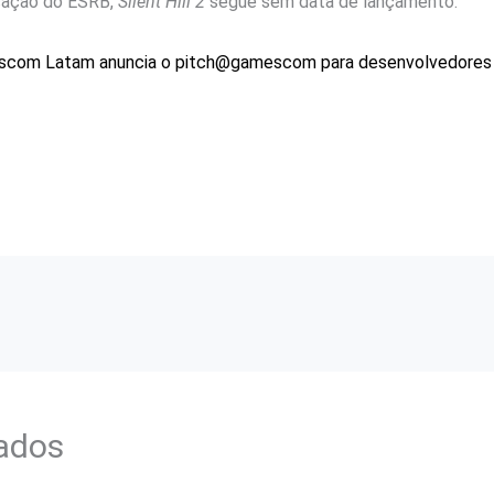
cação do ESRB,
Silent Hill 2
segue sem data de lançamento.
com Latam anuncia o pitch@gamescom para desenvolvedores 
nados