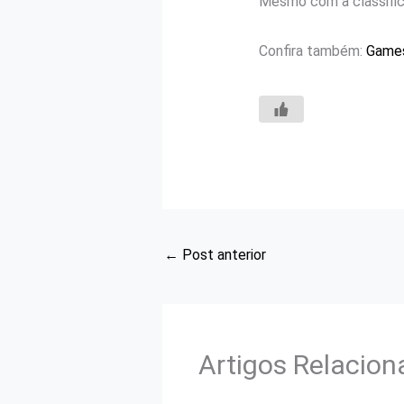
Mesmo com a classifi
Confira também:
Games
←
Post anterior
Artigos Relacio