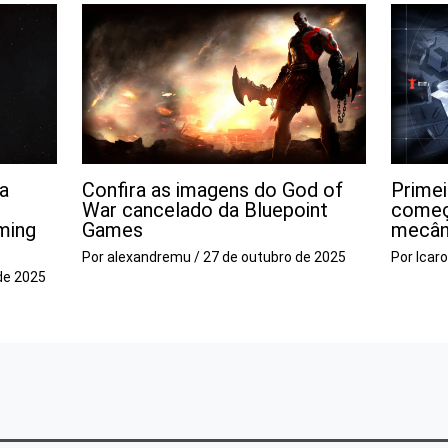
a
Confira as imagens do God of
Prime
War cancelado da Bluepoint
começ
ming
Games
mecâni
Por
alexandremu
/
27 de outubro de 2025
Por
Icar
de 2025