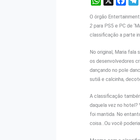
W
X
F
h
a
O órgão Entertainment
at
ce
2
para PS5 e PC de ‘Mat
s
b
classificação a parte i
A
o
p
o
No original, Maria fal
p
k
os desenvolvedores cr
dançando no pole dance
sutiã e calcinha, deco
A classificação també
daquela vez no hotel?
foi mantida. No entant
coisa…Ou você poderia