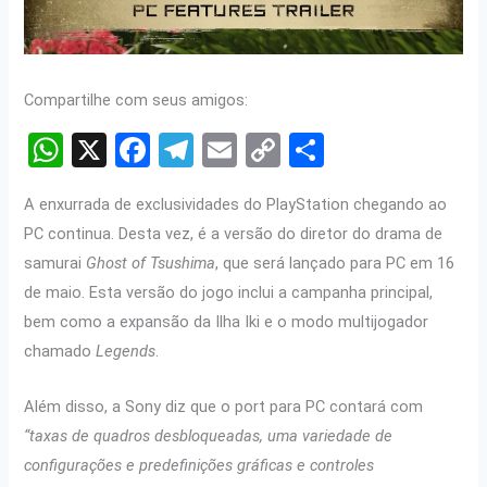
Compartilhe com seus amigos:
W
X
F
T
E
C
S
h
a
el
m
o
h
A enxurrada de exclusividades do PlayStation chegando ao
at
ce
e
ail
py
ar
PC continua. Desta vez, é a versão do diretor do drama de
s
b
gr
Li
e
samurai
Ghost of Tsushima
, que será lançado para PC em 16
A
o
a
n
de maio. Esta versão do jogo inclui a campanha principal,
p
o
m
k
bem como a expansão da Ilha Iki e o modo multijogador
p
k
chamado
Legends
.
Além disso, a Sony diz que o port para PC contará com
“taxas de quadros desbloqueadas, uma variedade de
configurações e predefinições gráficas e controles