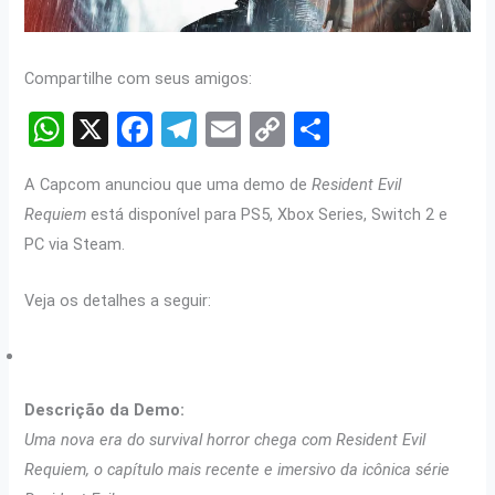
Compartilhe com seus amigos:
W
X
F
T
E
C
S
h
a
el
m
o
h
A Capcom anunciou que uma demo de
Resident Evil
at
ce
e
ail
py
ar
Requiem
está disponível para PS5, Xbox Series, Switch 2 e
s
b
gr
Li
e
PC via Steam.
A
o
a
n
p
o
m
k
Veja os detalhes a seguir:
p
k
Descrição da Demo:
Uma nova era do survival horror chega com Resident Evil
Requiem, o capítulo mais recente e imersivo da icônica série