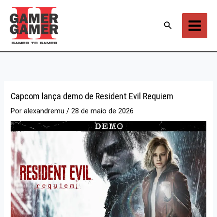
Ir
para
Pesquisar
o
conteúdo
Capcom lança demo de Resident Evil Requiem
Por
alexandremu
/
28 de maio de 2026