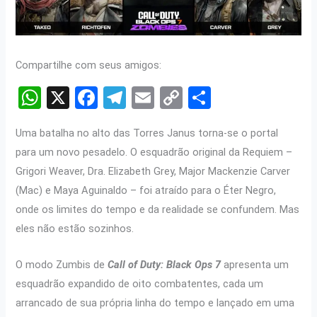
Compartilhe com seus amigos:
W
X
F
T
E
C
S
h
a
el
m
o
h
Uma batalha no alto das Torres Janus torna-se o portal
at
ce
e
ail
py
ar
para um novo pesadelo. O esquadrão original da Requiem –
s
b
gr
Li
e
Grigori Weaver, Dra. Elizabeth Grey, Major Mackenzie Carver
A
o
a
n
(Mac) e Maya Aguinaldo – foi atraído para o Éter Negro,
p
o
m
k
onde os limites do tempo e da realidade se confundem. Mas
p
k
eles não estão sozinhos.
O modo Zumbis de
Call of Duty: Black Ops 7
apresenta um
esquadrão expandido de oito combatentes, cada um
arrancado de sua própria linha do tempo e lançado em uma