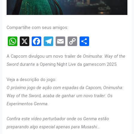
Compartilhe com seus amigos:
W
X
F
T
E
C
S
h
a
el
m
o
h
A Capcom divulgou um novo trailer de
Onimusha: Way of the
at
ce
e
ail
py
ar
Sword
durante a Opening Night Live da gamescom 2025.
s
b
gr
Li
e
A
o
a
n
Veja a descrição do jogo:
p
o
m
k
O próximo jogo de ação com espadas da Capcom, Onimusha:
Way of the Sword, acaba de ganhar um novo trailer: Os
p
k
Experimentos Genma.
Confira este vídeo perturbador onde os Genma estão
preparando algo especial apenas para Musashi…