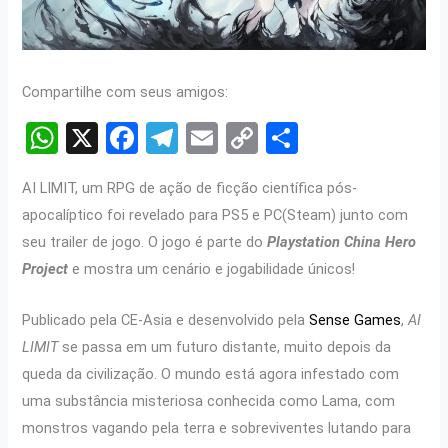
Compartilhe com seus amigos:
W
X
F
T
E
C
S
h
a
el
m
o
h
AI LIMIT, um RPG de ação de ficção científica pós-
at
ce
e
ail
py
ar
apocalíptico foi revelado para PS5 e PC(Steam) junto com
s
b
gr
Li
e
seu trailer de jogo. O jogo é parte do
Playstation China Hero
A
o
a
n
Project
e mostra um cenário e jogabilidade únicos!
p
o
m
k
Publicado pela CE-Asia e desenvolvido pela
Sense Games
,
AI
p
k
LIMIT
se passa em um futuro distante, muito depois da
queda da civilização. O mundo está agora infestado com
uma substância misteriosa conhecida como Lama, com
monstros vagando pela terra e sobreviventes lutando para