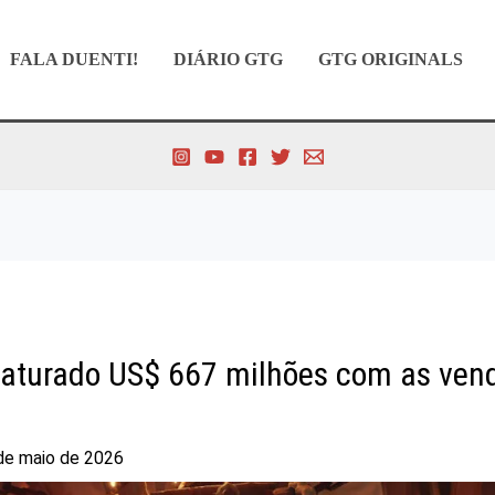
FALA DUENTI!
DIÁRIO GTG
GTG ORIGINALS
 faturado US$ 667 milhões com as ven
de maio de 2026