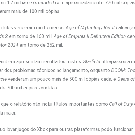
m 1,2 milhão e
Grounded
com aproximadamente 770 mil cópias
eram mais de 100 mil cópias.
 títulos venderam muito menos.
Age of Mythology Retold
alcanço
ds 2
em torno de 163 mil,
Age of Empires II Definitive Edition
cerc
ator 2024
em torno de 252 mil.
também apresentam resultados mistos:
Starfield
ultrapassou a m
ar dos problemas técnicos no lançamento, enquanto
DOOM: The
rcle
venderam um pouco mais de 500 mil cópias cada, e
Gears o
de 700 mil cópias vendidas.
que o relatório não inclui títulos importantes como
Call of Duty
a maior.
ue levar jogos do Xbox para outras plataformas pode funciona