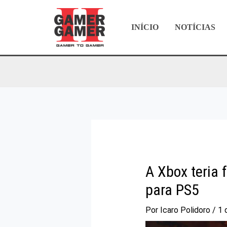
Ir
para
INÍCIO
NOTÍCIAS
o
conteúdo
A Xbox teria
para PS5
Por
Icaro Polidoro
/
1 