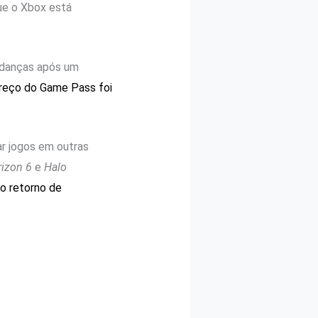
ue o Xbox está
udanças após um
reço do Game Pass foi
ar jogos em outras
rizon 6
e
Halo
o retorno de