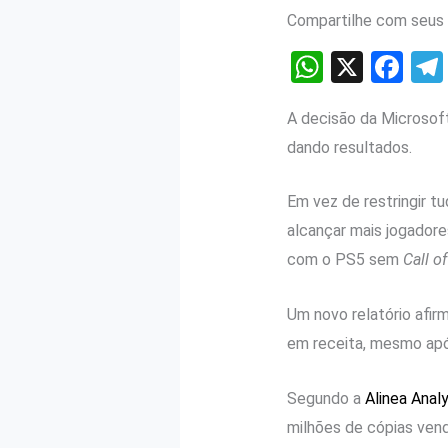
Compartilhe com seus 
W
X
F
h
a
A decisão da Microsof
at
ce
dando resultados.
s
b
A
o
Em vez de restringir t
p
o
alcançar mais jogadore
p
k
com o PS5 sem
Call o
Um novo relatório afir
em receita, mesmo apó
Segundo a
Alinea Analy
milhões de cópias ven