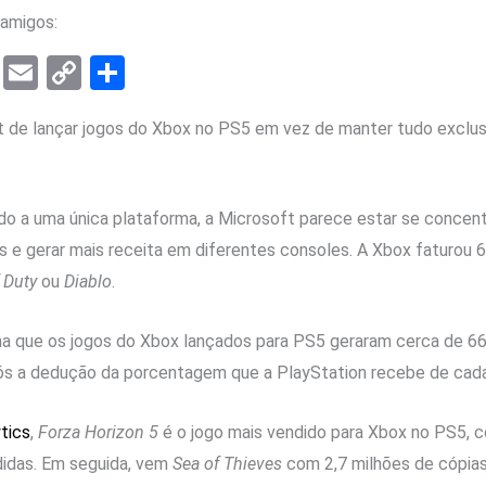
amigos:
T
E
C
S
el
m
o
h
t de lançar jogos do Xbox no PS5 em vez de manter tudo exclusi
e
ail
py
ar
gr
Li
e
a
n
udo a uma única plataforma, a Microsoft parece estar se conce
m
k
s e gerar mais receita em diferentes consoles. A Xbox faturou 
f Duty
ou
Diablo
.
ma que os jogos do Xbox lançados para PS5 geraram cerca de 66
s a dedução da porcentagem que a PlayStation recebe de cada 
tics
,
Forza Horizon 5
é o jogo mais vendido para Xbox no PS5, 
didas. Em seguida, vem
Sea of ​​Thieves
com 2,7 milhões de cópia