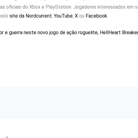
s oficiais do Xbox e PlayStation. Jogadores interessados ​​em
pelo
site da Nordcurrent
,
YouTube
,
X
ou
Facebook
.
r e guerra neste novo jogo de ação roguelite, HellHeart Breaker