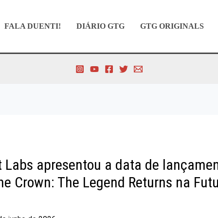
FALA DUENTI!
DIÁRIO GTG
GTG ORIGINALS
t Labs apresentou a data de lançamen
the Crown: The Legend Returns na Fu