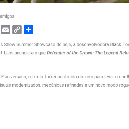
amigos:
T
E
C
S
el
m
o
h
es Show Summer Showcase de hoje, a desenvolvedora Black To
e
ail
py
ar
nt Labs anunciaram que
Defender of the Crown: The Legend Retu
gr
Li
e
a
n
m
k
 aniversário, o título foi reconstruído do zero para levar o con
isuais modernizados, mecânicas refinadas e um novo modo rogue