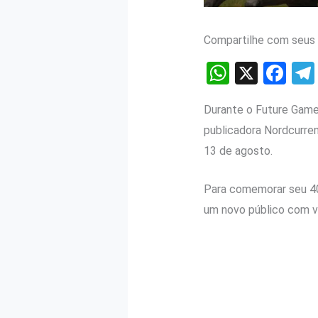
Compartilhe com seus 
W
X
F
h
a
Durante o Future Gam
at
ce
publicadora Nordcurre
s
b
13 de agosto.
A
o
p
o
Para comemorar seu 40º
p
k
um novo público com v