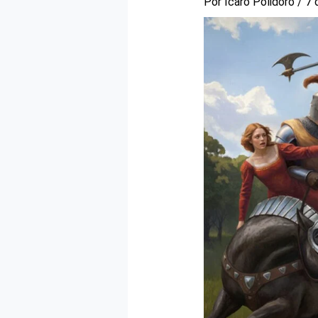
Por
Icaro Polidoro
/
7 