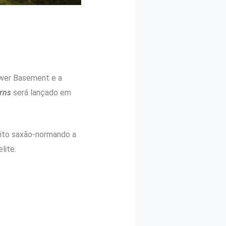
wer Basement e a
rns
será lançado em
flito saxão-normando a
lite.