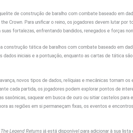
guelite de construção de baralho com combate baseado em dad
he Crown. Para unificar o reino, os jogadores devem lutar por t
m suas fortalezas, enfrentando bandidos, renegados e forças no
a construção tática de baralhos com combate baseado em dado
s dados iniciais e a pontuação, enquanto as cartas de tática são
vança, novos tipos de dados, relíquias e mecânicas tornam os 
ante cada partida, os jogadores podem explorar pontos de intere
as saxônicas, saquear em busca de ouro ou sitiar castelos para 
bora as regiões em si permaneçam fixas, os eventos e encontros
: The Legend Returns
já está disponível para adicionar à sua lista