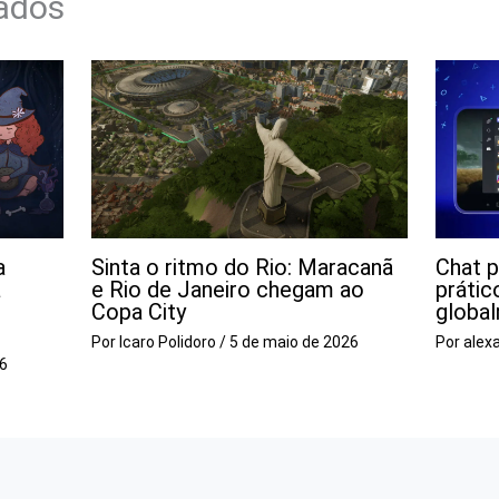
nados
a
Sinta o ritmo do Rio: Maracanã
Chat p
a
e Rio de Janeiro chegam ao
prátic
Copa City
globa
Por
Icaro Polidoro
/
5 de maio de 2026
Por
alex
26