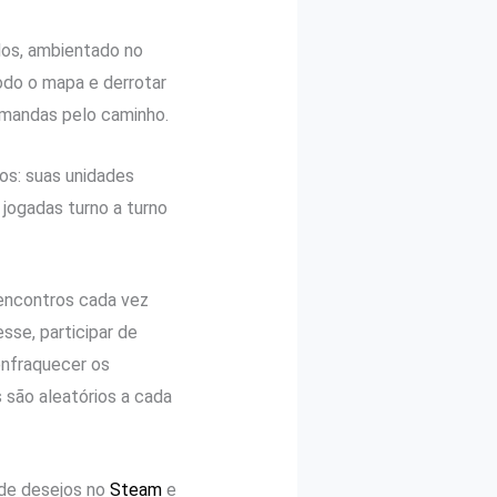
os, ambientado no
odo o mapa e derrotar
rmandas pelo caminho.
s: suas unidades
 jogadas turno a turno
encontros cada vez
sse, participar de
enfraquecer os
 são aleatórios a cada
 de desejos no
Steam
e