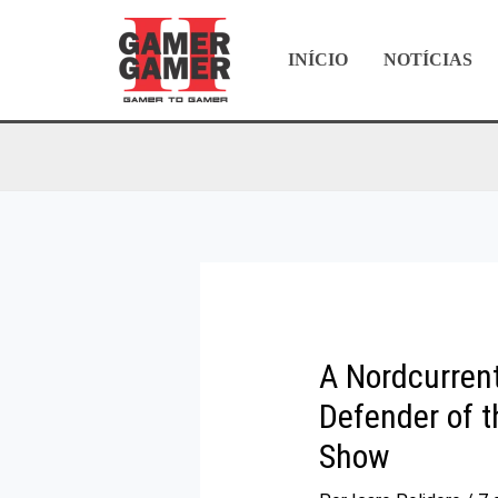
Ir
para
INÍCIO
NOTÍCIAS
o
conteúdo
A Nordcurren
Defender of 
Show