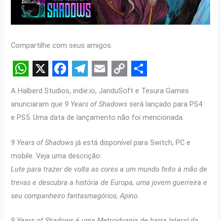
Compartilhe com seus amigos:
W
X
F
T
E
C
S
A Halberd Studios, indie.io, JanduSoft e Tesura Games
h
a
e
m
o
h
anunciaram que
9 Years of Shadows
será lançado para PS4
a
c
l
a
p
a
e PS5. Uma data de lançamento não foi mencionada.
t
e
e
i
y
r
9 Years of Shadows
já está disponível para Switch, PC e
s
b
g
l
L
e
mobile. Veja uma descrição:
A
o
r
i
Lute para trazer de volta as cores a um mundo feito à mão de
p
o
a
n
trevas e descubra a história de Europa, uma jovem guerreira e
p
k
m
k
seu companheiro fantasmagórico, Apino.
9 Years of Shadows é uma Metroidvania de barra lateral da