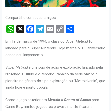
Compartilhe com seus amigos:
W
X
F
T
E
C
S
h
a
el
m
o
h
Em 19 de março de 1994, o clássico
Super Metroid
foi
at
ce
e
ail
py
ar
lançado para o Super Nintendo. Hoje marca o 30º aniversário
s
b
gr
Li
e
desde seu lançamento.
A
o
a
n
p
o
m
k
Super Metroid
é um jogo de ação e exploração lançado pela
Nintendo. O título é o terceiro trabalho da série
Metroid
,
p
k
pioneira no gênero do tipo exploração ou “Metroidvania”, que
ainda hoje é muito popular .
Como o jogo anterior era
Metroid II Return of Samus
para
Game Boy, muitos jogadores provavelmente ficaram