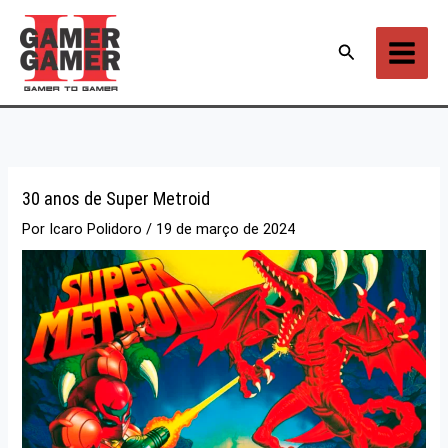
Ir
para
Pesquisar
o
conteúdo
30 anos de Super Metroid
Por
Icaro Polidoro
/
19 de março de 2024